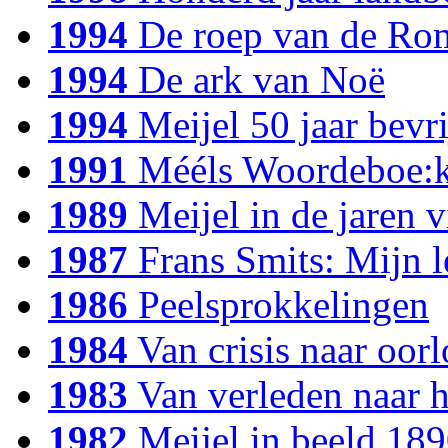
1994
De roep van de Ro
1994
De ark van Noë
1994
Meijel 50 jaar bevri
1991
Mééls Woordeboe:
1989
Meijel in de jaren vi
1987
Frans Smits: Mijn l
1986
Peelsprokkelingen
1984
Van crisis naar oo
1983
Van verleden naar 
1982
Meijel in beeld 18