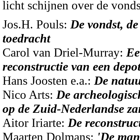
licht schijnen over de vond
Jos.H. Pouls:
De vondst, de
toedracht
Carol van Driel-Murray:
Ee
reconstructie van een depo
Hans Joosten e.a.:
De natuu
Nico Arts:
De archeologisch
op de Zuid-Nederlandse z
Aitor Iriarte:
De reconstruct
Maarten Dolmans:
'De man 