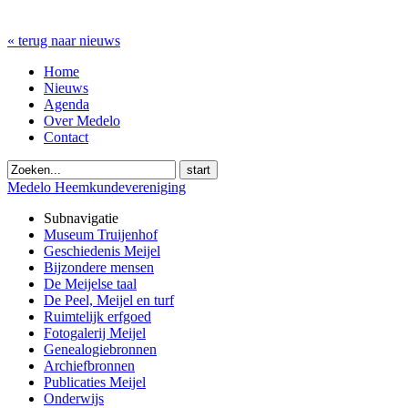
« terug naar nieuws
Home
Nieuws
Agenda
Over Medelo
Contact
start
Medelo Heemkundevereniging
Subnavigatie
Museum Truijenhof
Geschiedenis Meijel
Bijzondere mensen
De Meijelse taal
De Peel, Meijel en turf
Ruimtelijk erfgoed
Fotogalerij Meijel
Genealogiebronnen
Archiefbronnen
Publicaties Meijel
Onderwijs