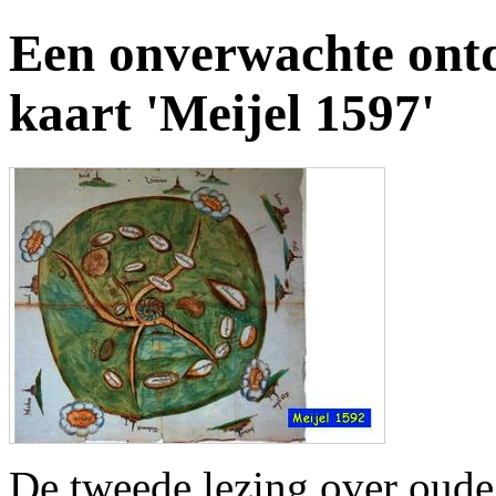
Een onverwachte ontd
kaart 'Meijel 1597'
De tweede lezing over oude