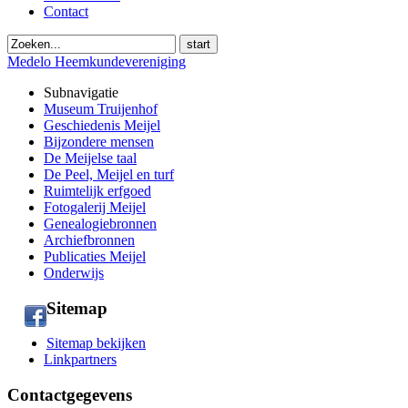
Contact
start
Medelo Heemkundevereniging
Subnavigatie
Museum Truijenhof
Geschiedenis Meijel
Bijzondere mensen
De Meijelse taal
De Peel, Meijel en turf
Ruimtelijk erfgoed
Fotogalerij Meijel
Genealogiebronnen
Archiefbronnen
Publicaties Meijel
Onderwijs
Sitemap
Sitemap bekijken
Linkpartners
Contactgegevens