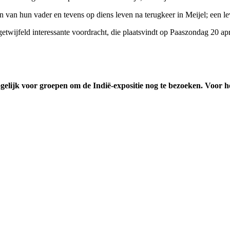
n van hun vader en tevens op diens leven na terugkeer in Meijel; een le
etwijfeld interessante voordracht, die plaatsvindt op Paaszondag 20 apr
i mogelijk voor groepen om de Indië-expositie nog te bezoeken. V