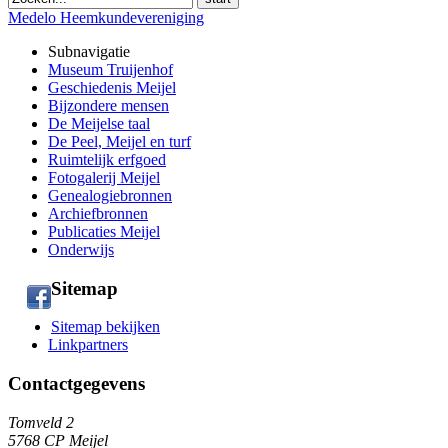
Medelo Heemkundevereniging
Subnavigatie
Museum Truijenhof
Geschiedenis Meijel
Bijzondere mensen
De Meijelse taal
De Peel, Meijel en turf
Ruimtelijk erfgoed
Fotogalerij Meijel
Genealogiebronnen
Archiefbronnen
Publicaties Meijel
Onderwijs
Sitemap
Sitemap bekijken
Linkpartners
Contactgegevens
Tomveld 2
5768 CP Meijel