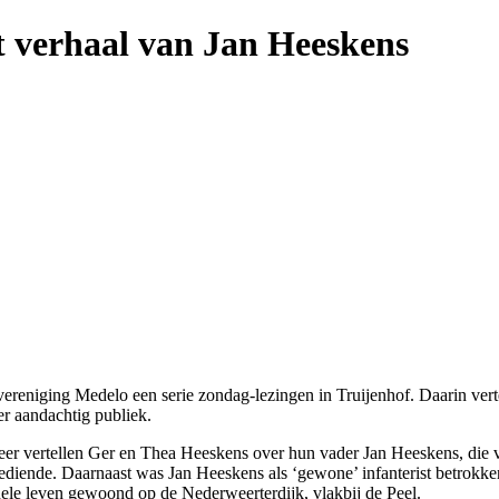
t verhaal van Jan Heeskens
vereniging Medelo een serie zondag-lezingen in Truijenhof. Daarin verte
er aandachtig publiek.
e keer vertellen Ger en Thea Heeskens over hun vader Jan Heeskens, die
 bediende. Daarnaast was Jan Heeskens als ‘gewone’ infanterist betrokke
 hele leven gewoond op de Nederweerterdijk, vlakbij de Peel.