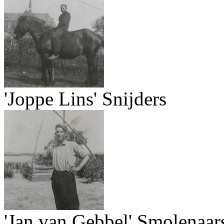
'Joppe Lins' Snijders
'Jan van Gebbel' Smolenaar