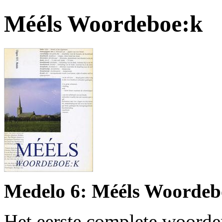
Mééls Woordeboe:k
Medelo 6: Mééls Woordebo
Het eerste complete woorde