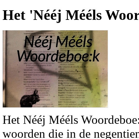
Het 'Nééj Mééls Woor
Het Nééj Mééls Woordeboe:k
woorden die in de negentien